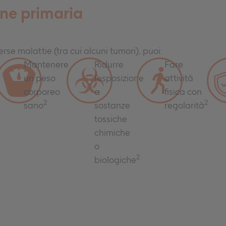
ne primaria
verse malattie (tra cui alcuni tumori), puoi:
Mantenere
Ridurre
Fare
un peso
l’esposizione
attività
corporeo
a
fisica con
2
2
sano
sostanze
regolarità
tossiche
chimiche
o
2
biologiche