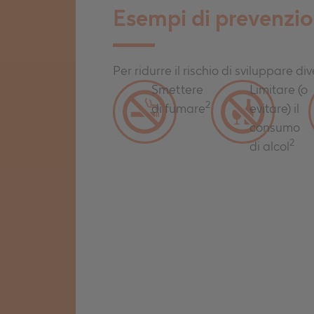
Esempi di prevenzio
Per ridurre il rischio di sviluppare di
Smettere
Limitare (o
2
di fumare
evitare) il
consumo
2
di alcol