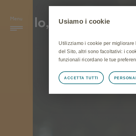
Menu
Usiamo i cookie
Utilizziamo i cookie per migliorare
del Sito, altri sono facoltativi: i c
funzionali ricordano le tue preferen
ACCETTA TUTTI
PERSONA
Sempre attivi
Cookie stretta
Cookie necessari affinché il Sito f
Sito, per gestire le preferenze sui 
risposta ad azioni effettuate dall'u
l'accesso o la compilazione di modu
Sito non funzioneranno. Questi co