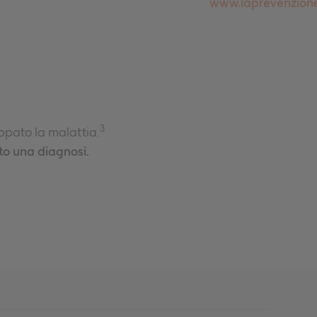
www.laprevenzione
3
ppato la malattia.
to una diagnosi.