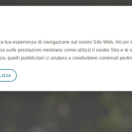
 la tua esperienza di navigazione sul nostro Sito Web. Alcuni 
ookie sulle prestazioni mostrano come utilizzi il nostro Sito e le 
ze, quelli pubblicitari ci aiutano a condividere contenuti perti
LIZZA
mente necessari
unzioni correttamente, ad esempio per memorizzare i dati della
cookie e tag e per proteggere la sicurezza del Sito. Inoltre, a
tente equivalenti ad una richiesta di servizi, come l'impostazio
li. Puoi impostare il tuo browser per bloccare o avvisarti di q
okie non memorizzano alcuna informazione personale identific