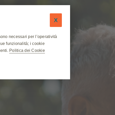
X
sono necessari per l’operatività
sue funzionalità; i cookie
nenti.
Politica dei Cookie
❮
 sessione durante una visita al
lcuni cookie vengono impostati in
ne delle preferenze sulla privacy,
uesti cookie, ma alcune parti del
abile.