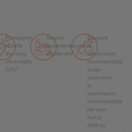
Proteggere
Seguire
Eseguire
la pelle
un’alimentazione
le
2
dai raggi
equilibrata
vaccinazioni
1
ultravioletti
raccomandate
2
(UV)
Scopri
quali sono
le
vaccinazioni
raccomandate
per ogni
fascia
d’età su