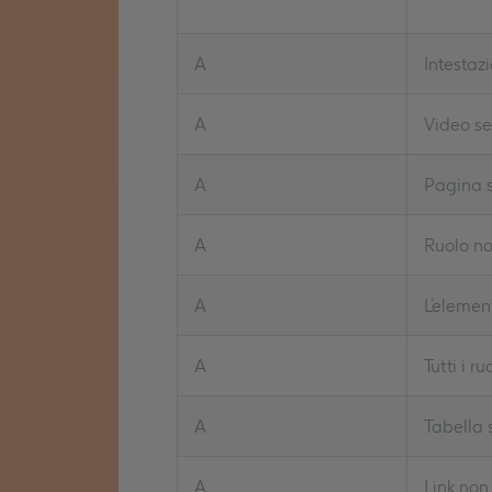
A
Intestaz
A
Video se
A
Pagina s
A
Ruolo no
A
L’elemen
A
Tutti i r
A
Tabella 
A
Link non 