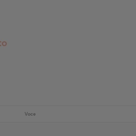
to
Voce