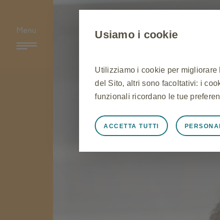
Menu
Usiamo i cookie
Utilizziamo i cookie per migliorare
del Sito, altri sono facoltativi: i c
funzionali ricordano le tue preferen
ACCETTA TUTTI
PERSONA
Sempre attivi
Cookie stretta
Cookie necessari affinché il Sito f
Sito, per gestire le preferenze sui 
risposta ad azioni effettuate dall'u
l'accesso o la compilazione di modu
Sito non funzioneranno. Questi co