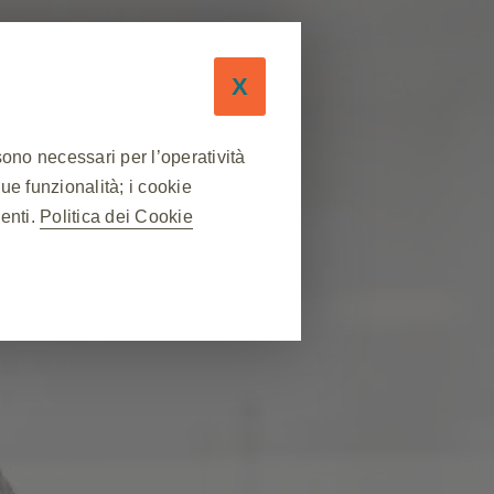
X
sono necessari per l’operatività
sue funzionalità; i cookie
nenti.
Politica dei Cookie
❮
 sessione durante una visita al
lcuni cookie vengono impostati in
ne delle preferenze sulla privacy,
uesti cookie, ma alcune parti del
abile.