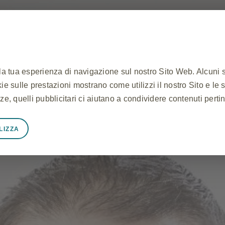
 la tua esperienza di navigazione sul nostro Sito Web. Alcuni 
ookie sulle prestazioni mostrano come utilizzi il nostro Sito e le 
ze, quelli pubblicitari ci aiutano a condividere contenuti perti
LIZZA
mente necessari
unzioni correttamente, ad esempio per memorizzare i dati della
cookie e tag e per proteggere la sicurezza del Sito. Inoltre, a
tente equivalenti ad una richiesta di servizi, come l'impostazio
li. Puoi impostare il tuo browser per bloccare o avvisarti di q
okie non memorizzano alcuna informazione personale identific