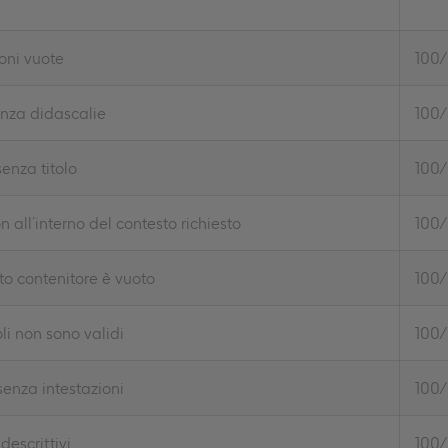
ioni vuote
100
nza didascalie
100
enza titolo
100
n all’interno del contesto richiesto
100
to contenitore è vuoto
100
uoli non sono validi
100
senza intestazioni
100
descrittivi
100